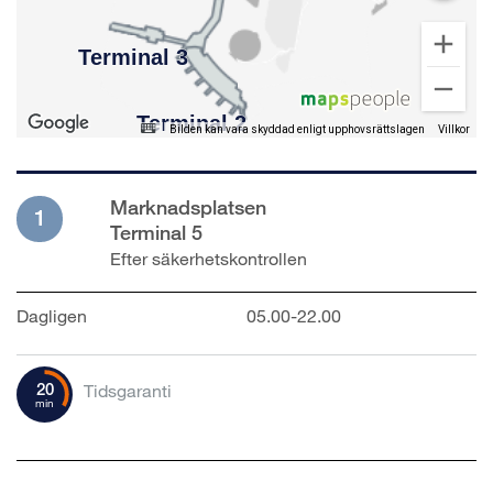
Bilden kan vara skyddad enligt upphovsrättslagen
Villkor
Marknadsplatsen
1
Terminal 5
Efter säkerhetskontrollen
Dagligen
05.00-22.00
20
Tidsgaranti
min