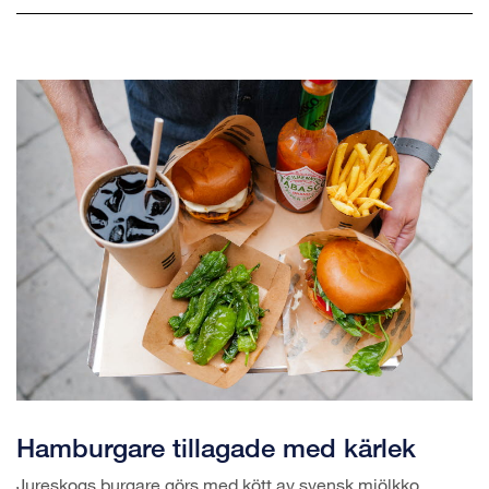
Hamburgare tillagade med kärlek
Jureskogs burgare görs med kött av svensk mjölkko,