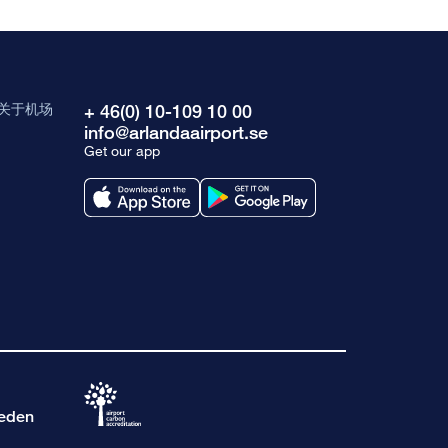
关于机场
+ 46(0) 10-109 10 00
info@arlandaairport.se
Get our app
weden