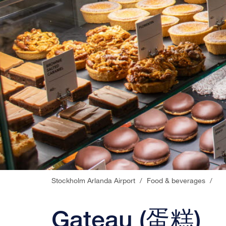
Stockholm Arlanda Airport
/
Food & beverages
/
Gateau (蛋糕)