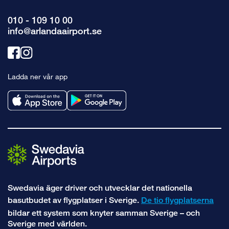
010 - 109 10 00
info@arlandaairport.se
Länk
Länk
till
till
Ladda ner vår app
facebook
instagram
Swedavia äger driver och utvecklar det nationella
basutbudet av flygplatser i Sverige.
De tio flygplatserna
bildar ett system som knyter samman Sverige – och
Sverige med världen.