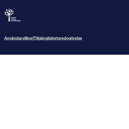
Användarvillkor
Tillgänglighetsredogörelse
|