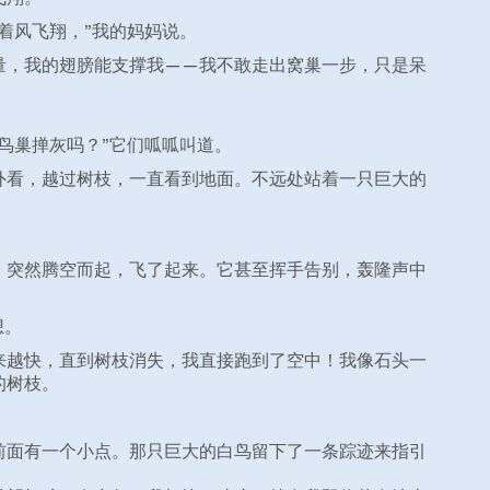
着风飞翔，”我的妈妈说。
量，我的翅膀能支撑我——我不敢走出窝巢一步，只是呆
鸟巢掸灰吗？”它们呱呱叫道。
外看，越过树枝，一直看到地面。不远处站着一只巨大的
，突然腾空而起，飞了起来。它甚至挥手告别，轰隆声中
想。
来越快，直到树枝消失，我直接跑到了空中！我像石头一
的树枝。
前面有一个小点。那只巨大的白鸟留下了一条踪迹来指引