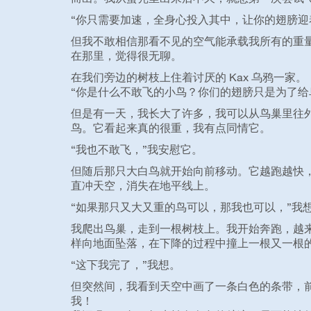
“你只需要加速，全身心投入其中，让你的翅膀迎
但我不敢相信那看不见的空气能承载我所有的重
在那里，觉得很无聊。
在我们旁边的树枝上住着讨厌的 Kax 乌鸦一家。
“你是什么不敢飞的小鸟？你们的翅膀只是为了给
但是有一天，我长大了许多，我可以从鸟巢里往
鸟。它看起来真的很重，我有点同情它。
“我也不敢飞，”我安慰它。
但随后那只大白鸟就开始向前移动。它越跑越快
直冲天空，消失在地平线上。
“如果那只又大又重的鸟可以，那我也可以，”我
我爬出鸟巢，走到一根树枝上。我开始奔跑，越
样向地面坠落，在下降的过程中撞上一根又一根
“这下我完了，”我想。
但突然间，我看到天空中画了一条白色的条带，
我！