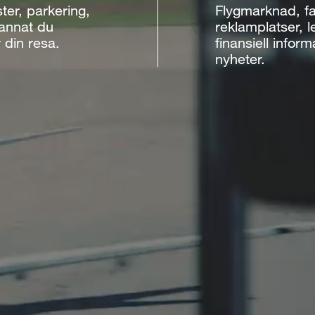
er, parkering,
Flygmarknad, fa
 annat du
reklamplatser, l
 din resa.
finansiell infor
nyheter.