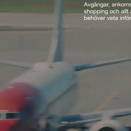
Avgångar, ankomst
shopping och allt
behöver veta inför