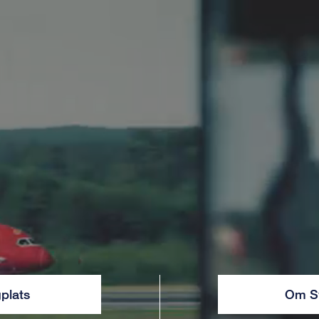
gplats
Om S