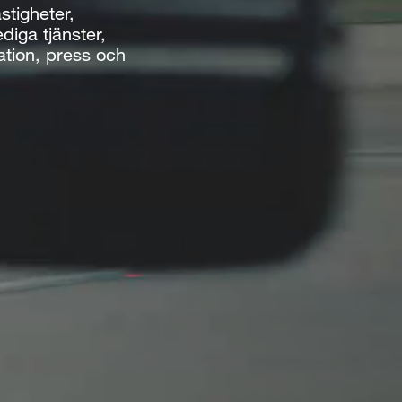
stigheter,
ediga tjänster,
mation, press och