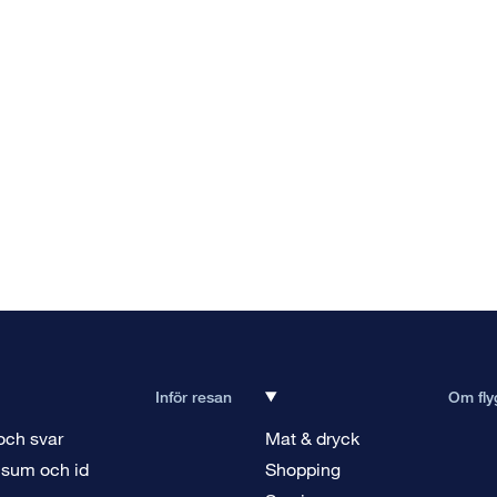
Inför resan
Om fly
och svar
Mat & dryck
isum och id
Shopping