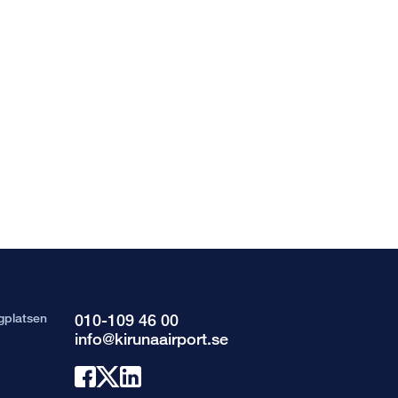
gplatsen
010-109 46 00
info@kirunaairport.se
Länk
Länk
Länk