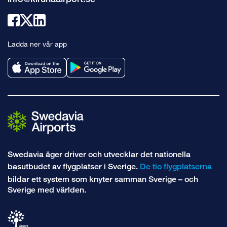
Länk
Länk
Länk
till
till
till
Ladda ner vår app
facebook
x
linkedin
Swedavia äger driver och utvecklar det nationella
basutbudet av flygplatser i Sverige.
De tio flygplatserna
bildar ett system som knyter samman Sverige – och
Sverige med världen.