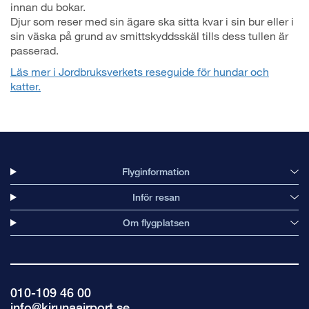
innan du bokar.
Djur som reser med sin ägare ska sitta kvar i sin bur eller i
sin väska på grund av smittskyddsskäl tills dess tullen är
passerad.
Läs mer i Jordbruksverkets reseguide för hundar och
katter.
Flyginformation
Inför resan
Om flygplatsen
010-109 46 00
info@kirunaairport.se