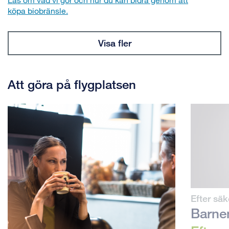
köpa biobränsle.
Visa fler
Att göra på flygplatsen
Efter säk
Barnen