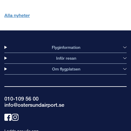
Alla nyheter
Flyginformation
Inför resan
Om flygplatsen
010-109 56 00
info@ostersundairport.se
Länk
Länk
till
till
Ladda ner vår app