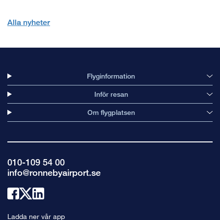
Alla nyheter
Flyginformation
Inför resan
Om flygplatsen
010-109 54 00
info@ronnebyairport.se
Länk
Länk
Länk
till
till
till
Ladda ner vår app