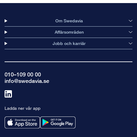
Om Swedavia
Affärsområden
Jobb och karriär
010–109 00 00
info@swedavia.se
Länk
till
Ladda ner vår app
linkedin