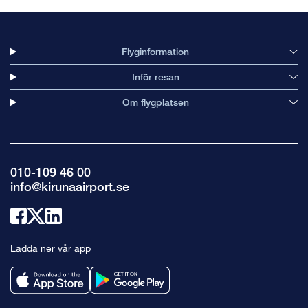
Flyginformation
Inför resan
Om flygplatsen
010-109 46 00
info@kirunaairport.se
Länk
Länk
Länk
till
till
till
Ladda ner vår app
facebook
x
linkedin