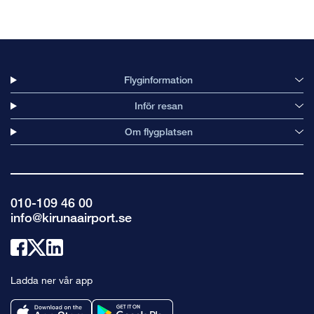
Flyginformation
Inför resan
Om flygplatsen
010-109 46 00
info@kirunaairport.se
Länk
Länk
Länk
till
till
till
Ladda ner vår app
facebook
x
linkedin