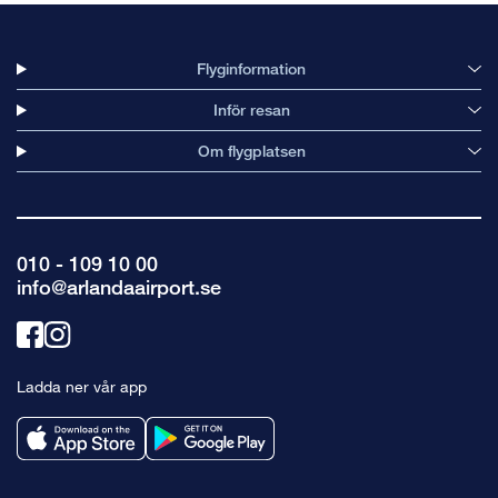
Flyginformation
Inför resan
Om flygplatsen
010 - 109 10 00
info@arlandaairport.se
Länk
Länk
till
till
Ladda ner vår app
facebook
instagram