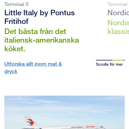
Terminal 5
Terminal
Little Italy by Pontus
Nordi
Fritihof
Nordi
Det bästa från det
klassi
italiensk-amerikanska
köket.
Utforska allt inom mat &
Scrolla för mer
dryck