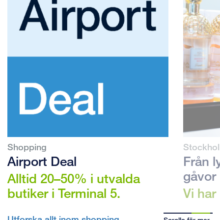
Shopping
Stockhol
Airport Deal
Från l
gåvor
Alltid 20–50% i utvalda
butiker i Terminal 5.
Vi har
Utforska allt inom shopping
Scrolla för mer