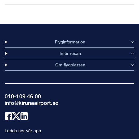
Flyginformation
Inför resan
Om flygplatsen
010-109 46 00
info@kirunaairport.se
Länk
Länk
Länk
till
till
till
Ladda ner vår app
facebook
x
linkedin