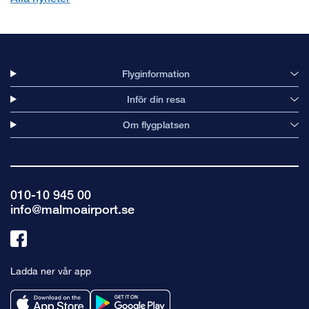
Flyginformation
Inför din resa
Om flygplatsen
010-10 945 00
info@malmoairport.se
Länk
till
Ladda ner vår app
facebook