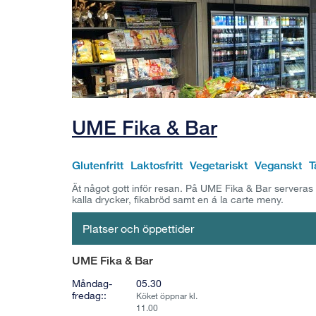
UME Fika & Bar
Glutenfritt
Laktosfritt
Vegetariskt
Veganskt
T
Ät något gott inför resan. På UME Fika & Bar serveras
kalla drycker, fikabröd samt en á la carte meny.
Platser och öppettider
UME Fika & Bar
Måndag-
05.30
fredag::
Köket öppnar kl.
11.00