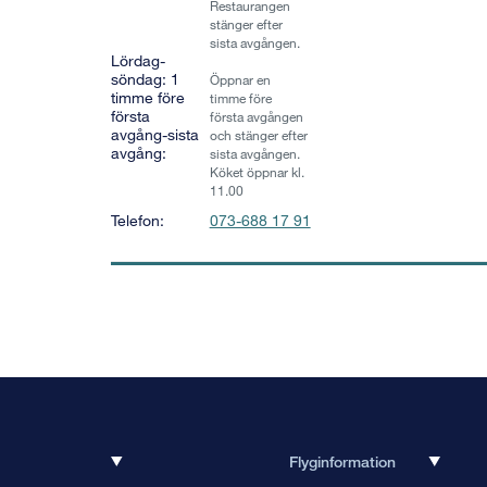
Restaurangen
stänger efter
sista avgången.
Lördag-
söndag: 1
Öppnar en
timme före
timme före
första
första avgången
avgång-sista
och stänger efter
avgång:
sista avgången.
Köket öppnar kl.
11.00
Telefon:
073-688 17 91
Flyginformation