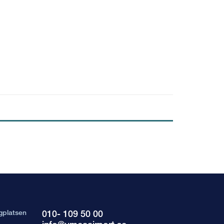
gplatsen
010- 109 50 00
info@umeaairport.se