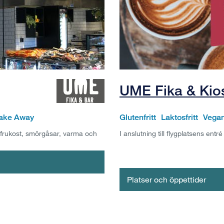
UME Fika & Kio
ake Away
Glutenfritt
Laktosfritt
Vegan
 frukost, smörgåsar, varma och
I anslutning till flygplatsens entré
Platser och öppettider