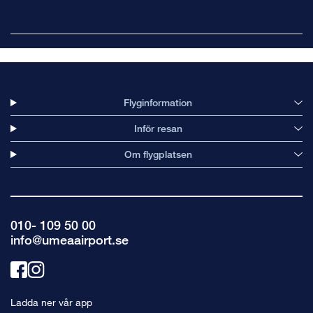
Flyginformation
Inför resan
Om flygplatsen
010- 109 50 00
info@umeaairport.se
Länk
Länk
till
till
Ladda ner vår app
facebook
instagram