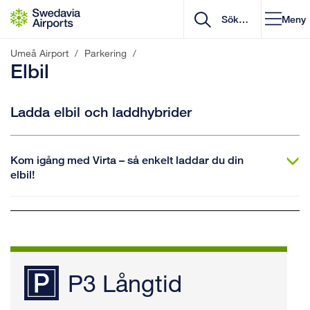
Gå till innehåll
Meny
Umeå Airport
/
Parkering
/
Elbil
Ladda elbil och laddhybrider
Kom igång med Virta – så enkelt laddar du din
elbil!
P3 Långtid