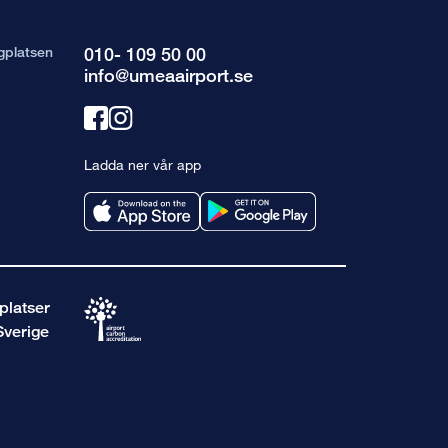
gplatsen
010- 109 50 00
info@umeaairport.se
Länk
Länk
till
till
Ladda ner vår app
facebook
instagram
platser
Sverige