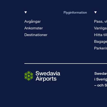
Flyginformation
Avgångar
Pass, v
Ankomster
Vanliga
Destinationer
Hitta ti
Bagag
Parkeri
Swedavi
i Sveri
– och S