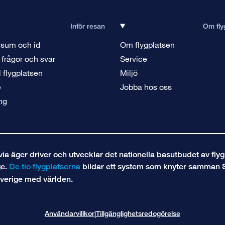
Inför resan
Om fly
isum och id
Om flygplatsen
 frågor och svar
Service
ll flygplatsen
Miljö
e
Jobba hos oss
ng
a äger driver och utvecklar det nationella basutbudet av flyg
ge.
De tio flygplatserna
bildar ett system som knyter samman 
verige med världen.
Användarvillkor
Tillgänglighetsredogörelse
|