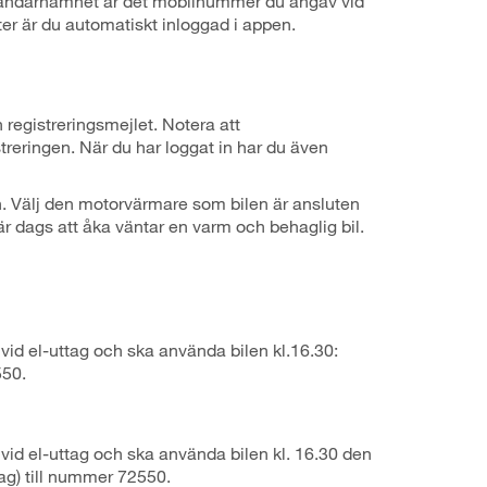
 användarnamnet är det mobilnummer du angav vid
ter är du automatiskt inloggad i appen.
registreringsmejlet. Notera att
eringen. När du har loggat in har du även
n. Välj den motorvärmare som bilen är ansluten
 är dags att åka väntar en varm och behaglig bil.
vid el-uttag och ska använda bilen kl.16.30:
550.
 vid el-uttag och ska använda bilen kl. 16.30 den
g) till nummer 72550.