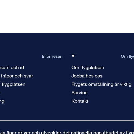
Inför resan
Om fly
isum och id
Om flygplatsen
 frågor och svar
Jobba hos oss
ll flygplatsen
Flygets omställning är viktig
e
Service
ng
Kontakt
a äger driver och utvecklar det nationella basutbudet av flyg