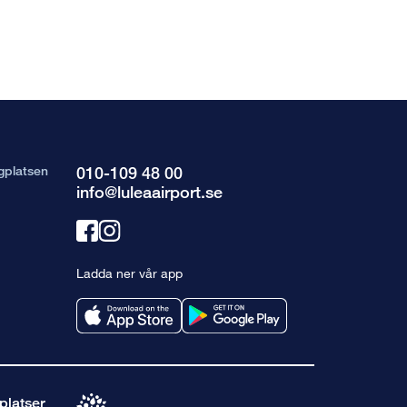
gplatsen
010-109 48 00
info@luleaairport.se
Länk
Länk
till
till
Ladda ner vår app
facebook
instagram
platser