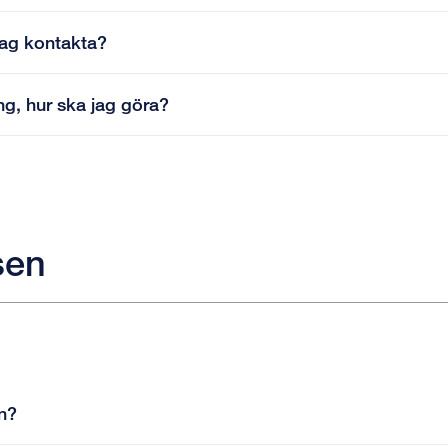
jag kontakta?
ing, hur ska jag göra?
sen
en?