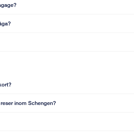
bagage?
väga?
kort?
ag reser inom Schengen?