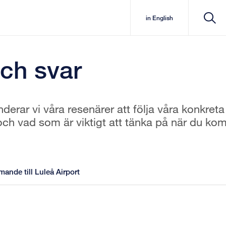
in English
och svar
erar vi våra resenärer att följa våra konkreta
och vad som är viktigt att tänka på när du ko
nde till Luleå Airport