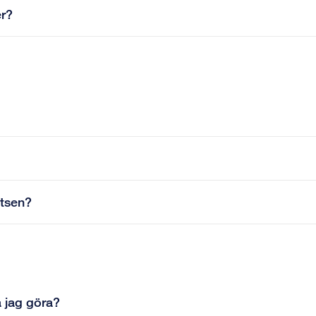
er?
atsen?
a jag göra?