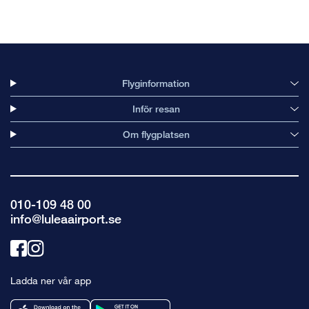
Flyginformation
Inför resan
Om flygplatsen
010-109 48 00
info@luleaairport.se
Länk
Länk
till
till
Ladda ner vår app
facebook
instagram