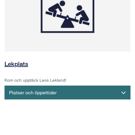
Lekplats
Kom och upptäck Leos Lekland!
Platser och öppettider