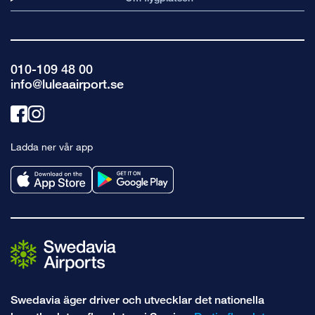
010-109 48 00
info@luleaairport.se
Länk
Länk
till
till
Ladda ner vår app
facebook
instagram
Swedavia äger driver och utvecklar det nationella