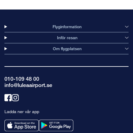
Flyginformation
Inför resan
Om flygplatsen
010-109 48 00
info@luleaairport.se
Länk
Länk
till
till
Ladda ner vår app
facebook
instagram