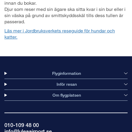
innan du bokar.
Djur som reser med sin ägare ska sitta kvar i sin bur eller i
sin väska på grund av smittskyddsskäl tills dess tullen är
passerad.
Läs mer i Jordbruksverkets reseguide för hundar och
katter.
Flyginformation
Inför resan
Om flygplatsen
010-109 48 00
info@luleaairport.se