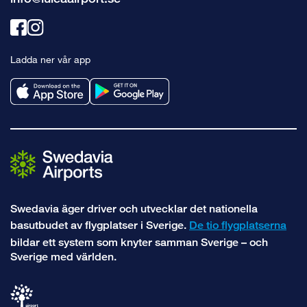
Länk
Länk
till
till
Ladda ner vår app
facebook
instagram
Swedavia äger driver och utvecklar det nationella
basutbudet av flygplatser i Sverige.
De tio flygplatserna
bildar ett system som knyter samman Sverige – och
Sverige med världen.