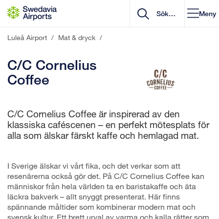
Gå till innehåll
Meny
Luleå Airport
/
Mat & dryck
/
C/C Cornelius
Coffee
C/C Cornelius Coffee är inspirerad av den
klassiska caféscenen – en perfekt mötesplats för
alla som älskar färskt kaffe och hemlagad mat.
I Sverige älskar vi vårt fika, och det verkar som att
resenärerna också gör det. På C/C Cornelius Coffee kan
människor från hela världen ta en baristakaffe och äta
läckra bakverk – allt snyggt presenterat. Här finns
spännande måltider som kombinerar modern mat och
svensk kultur. Ett brett urval av varma och kalla rätter som