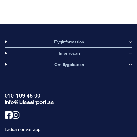
Flyginformation
Inför resan
Om flygplatsen
010-109 48 00
info@luleaairport.se
Länk
Länk
till
till
Ladda ner vår app
facebook
instagram