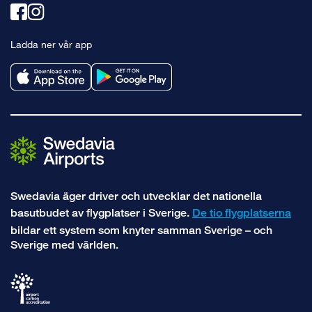
Länk
Länk
till
till
Ladda ner vår app
facebook
instagram
Swedavia äger driver och utvecklar det nationella
basutbudet av flygplatser i Sverige.
De tio flygplatserna
bildar ett system som knyter samman Sverige – och
Sverige med världen.