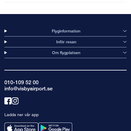
Flyginformation
Inför resan
Om flygplatsen
010-109 52 00
info@visbyairport.se
Länk
Länk
till
till
Ladda ner vår app
facebook
instagram