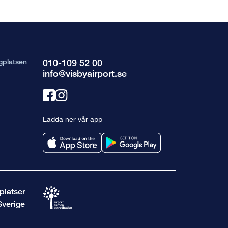
gplatsen
010-109 52 00
info@visbyairport.se
Länk
Länk
till
till
Ladda ner vår app
facebook
instagram
platser
Sverige