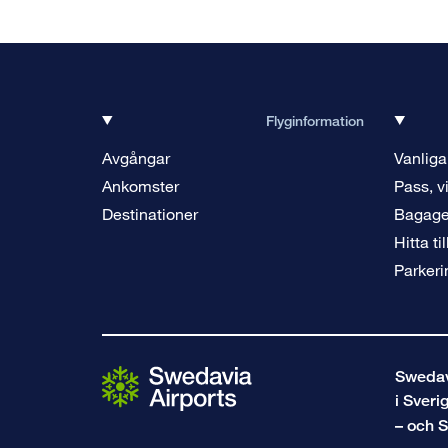
Flyginformation
Avgångar
Vanliga
Ankomster
Pass, v
Destinationer
Bagag
Hitta ti
Parkeri
Swedavi
i Sveri
– och S