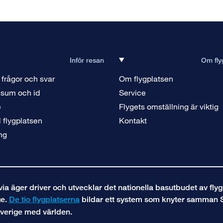
Inför resan
Om fly
 frågor och svar
Om flygplatsen
isum och id
Service
e
Flygets omställning är viktig
ll flygplatsen
Kontakt
ng
a äger driver och utvecklar det nationella basutbudet av flyg
ge.
De tio flygplatserna
bildar ett system som knyter samman 
verige med världen.