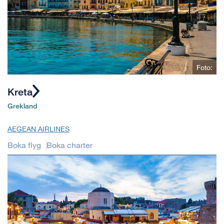
Foto:
Kreta
Grekland
AEGEAN AIRLINES
Boka flyg
Boka charter