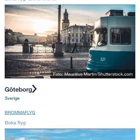
Foto: Mauritius Martin/Shutterstock.com
Göteborg
Sverige
BROMMAFLYG
Boka flyg