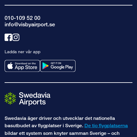
010-109 52 00
info@visbyairport.se
Länk
Länk
till
till
Ladda ner vår app
facebook
instagram
Swedavia äger driver och utvecklar det nationella
basutbudet av flygplatser i Sverige.
De tio flygplatserna
bildar ett system som knyter samman Sverige – och