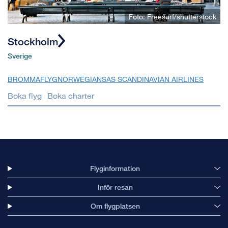
Foto: Freesurf/shutterstock
Stockholm
Sverige
BROMMAFLYG
NORWEGIAN
SAS SCANDINAVIAN AIRLINES
Boka flyg
Boka charter
Flyginformation
Inför resan
Om flygplatsen