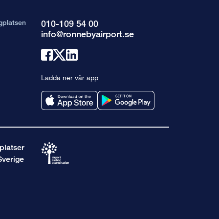
gplatsen
010-109 54 00
info@ronnebyairport.se
Länk
Länk
Länk
till
till
till
Ladda ner vår app
facebook
x
linkedin
platser
Sverige