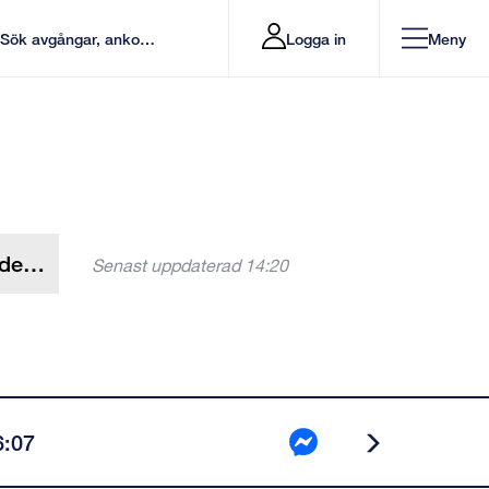
Logga in
Meny
Senast uppdaterad
14:20
6:07