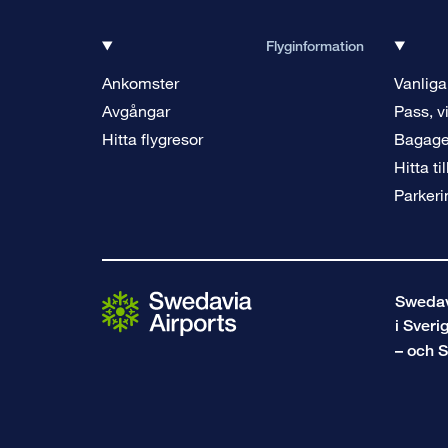
Flyginformation
Ankomster
Vanliga
Avgångar
Pass, v
Hitta flygresor
Bagag
Hitta ti
Parkeri
Swedavi
i Sveri
– och S