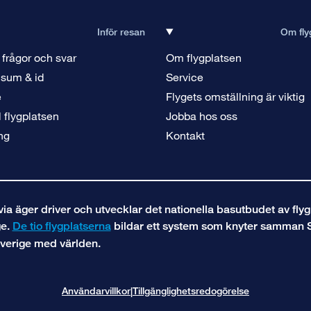
Inför resan
Om fly
 frågor och svar
Om flygplatsen
isum & id
Service
e
Flygets omställning är viktig
ll flygplatsen
Jobba hos oss
ng
Kontakt
a äger driver och utvecklar det nationella basutbudet av flyg
ge.
De tio flygplatserna
bildar ett system som knyter samman 
verige med världen.
Användarvillkor
Tillgänglighetsredogörelse
|