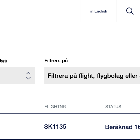
in English
Filtrera på
lyg)
FLIGHTNR
STATUS
SK1135
Beräknad 1