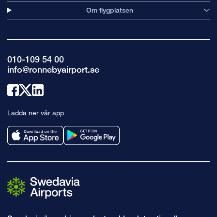
Om flygplatsen
010-109 54 00
info@ronnebyairport.se
Länk
Länk
Länk
till
till
till
Ladda ner vår app
facebook
x
linkedin