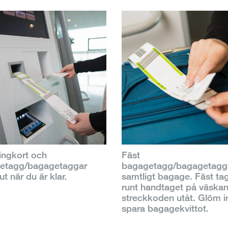
ingkort och
Fäst
etagg/bagagetaggar
bagagetagg/bagagetagg
ut när du är klar.
samtligt bagage. Fäst ta
runt handtaget på väska
streckkoden utåt. Glöm in
spara bagagekvittot.