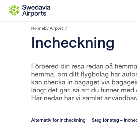
Gå till innehåll
Ronneby Airport
/
Incheckning
Förbered din resa redan på hemmap
hemma, om ditt flygbolag har auto
kan checka in bagaget via bagagein
långt det går, så att du hinner med
Här nedan har vi samlat användbara
Alternativ för incheckning
Steg för steg – inch