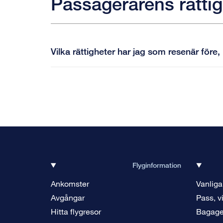
Passagerarens rättig
Vilka rättigheter har jag som resenär före
Flyginformation
Ankomster
Vanliga
Avgångar
Pass, v
Hitta flygresor
Bagag