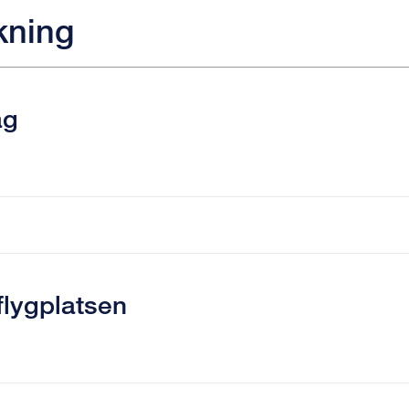
kning
äg
flygplatsen