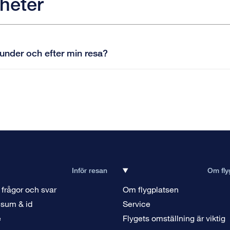
heter
, under och efter min resa?
Inför resan
Om fly
 frågor och svar
Om flygplatsen
isum & id
Service
e
Flygets omställning är viktig