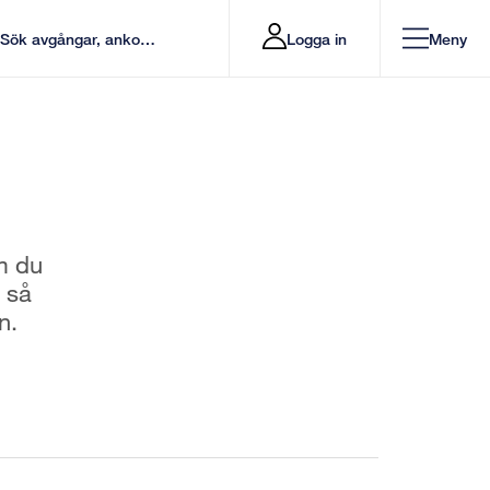
Logga in
Meny
m du
 så
n.