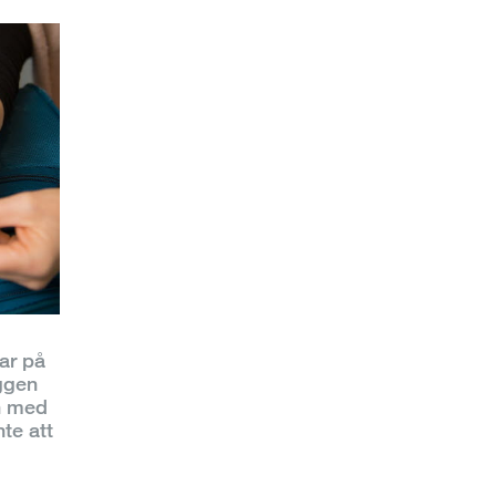
ar på
ggen
n med
te att