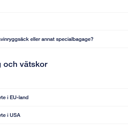
lavinryggsäck eller annat specialbagage?
g och vätskor
yte i EU-land
yte i USA