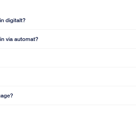
n digitalt?
in via automat?
agage?