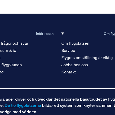
Inför resan
Om fly
 frågor och svar
Om flygplatsen
isum & id
Service
e
Flygets omställning är viktig
ll flygplatsen
Jobba hos oss
ng
Kontakt
a äger driver och utvecklar det nationella basutbudet av flyg
ge.
De tio flygplatserna
bildar ett system som knyter samman 
verige med världen.