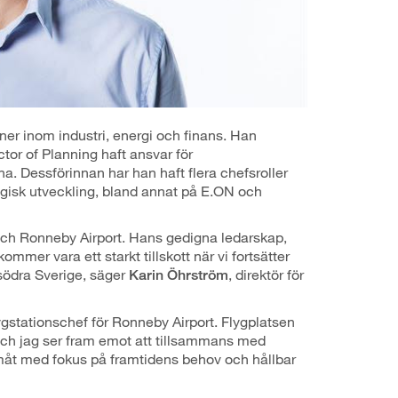
ner inom industri, energi och finans. Han
or of Planning haft ansvar för
. Dessförinnan har han haft flera chefsroller
egisk utveckling, bland annat på E.ON och
och Ronneby Airport. Hans gedigna ledarskap,
mer vara ett starkt tillskott när vi fortsätter
 södra Sverige, säger
, direktör för
Karin Öhrström
ygstationschef för Ronneby Airport. Flygplatsen
, och jag ser fram emot att tillsammans med
måt med fokus på framtidens behov och hållbar