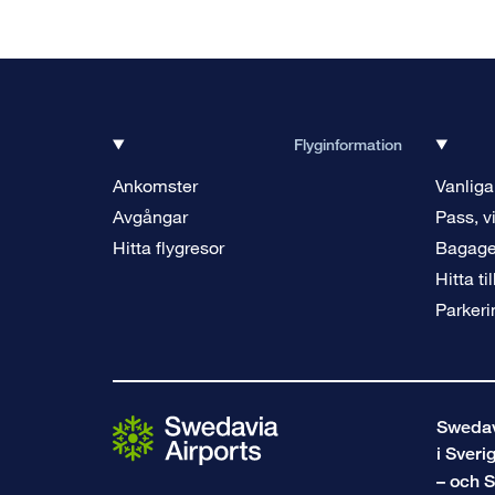
Flyginformation
Ankomster
Vanliga
Avgångar
Pass, v
Hitta flygresor
Bagag
Hitta ti
Parkeri
Swedavi
i Sveri
– och S