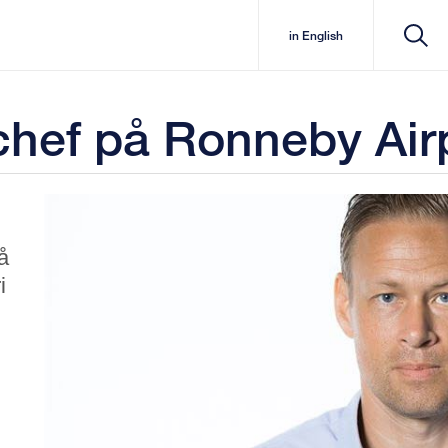
in English
chef på Ronneby Air
å
i