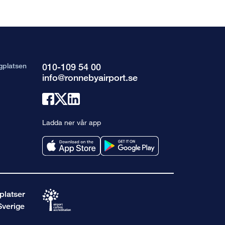
gplatsen
010-109 54 00
info@ronnebyairport.se
Länk
Länk
Länk
till
till
till
Ladda ner vår app
facebook
x
linkedin
platser
Sverige