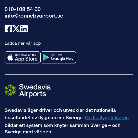
010-109 54 00
info@ronnebyairport.se
Länk
Länk
Länk
till
till
till
Ladda ner vår app
facebook
x
linkedin
Swedavia äger driver och utvecklar det nationella
basutbudet av flygplatser i Sverige.
De tio flygplatserna
bildar ett system som knyter samman Sverige – och
Sverige med världen.