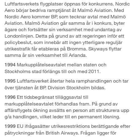
Luftfartsverkets flygplatser öppnas för konkurrens. Nordic
Aero börjar bedriva ramptjänst åt Malmö Aviation. Med
Nordic Aero kommer BP, som tecknar avtal med Malmö
Aviation. Malmö Aviation går samma år i konkurs, byter
ägare och fortsätter sin verksamhet med undantag av
Londonlinjen. Detta på grund av att regeringen inför ett
policybeslut, som innebär att ingen ytterligare reguljär
utrikestrafik får etableras på Bromma. Skyways flyttar
samma år sin verksamhet till Arlanda.
Markupplåtelseavtalet mellan staten och
1994
Stockholms stad förlängs till och med 2011.
Luftfartsverket återtar hela ramphandlingen och tar
1995
över tjänsten åt BP. Division Stockholm bildas.
Ett tidsbegränsat tilläggsavtal till
1996
markupplåtelseavtalet förhandlas fram. På grund av
affärsflygets ökning avsätts en person att strukturera upp
g/a handlingen, vilket leder till en permanent lösning.
EU ifrågasätter utrikesrestriktions berättigande efter
1999
påtryckningar från British Airways. Frågan ligger för