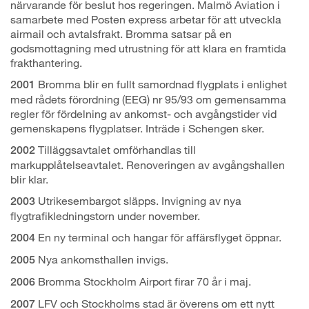
närvarande för beslut hos regeringen. Malmö Aviation i
samarbete med Posten express arbetar för att utveckla
airmail och avtalsfrakt. Bromma satsar på en
godsmottagning med utrustning för att klara en framtida
frakthantering.
Bromma blir en fullt samordnad flygplats i enlighet
2001
med rådets förordning (EEG) nr 95/93 om gemensamma
regler för fördelning av ankomst- och avgångstider vid
gemenskapens flygplatser. Inträde i Schengen sker.
Tilläggsavtalet omförhandlas till
2002
markupplåtelseavtalet. Renoveringen av avgångshallen
blir klar.
Utrikesembargot släpps. Invigning av nya
2003
flygtrafikledningstorn under november.
En ny terminal och hangar för affärsflyget öppnar.
2004
Nya ankomsthallen invigs.
2005
Bromma Stockholm Airport firar 70 år i maj.
2006
LFV och Stockholms stad är överens om ett nytt
2007