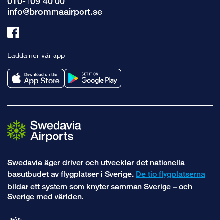
010-109 40 00
info@brommaairport.se
Länk
till
Ladda ner vår app
facebook
Swedavia äger driver och utvecklar det nationella
basutbudet av flygplatser i Sverige.
De tio flygplatserna
bildar ett system som knyter samman Sverige – och
Sverige med världen.