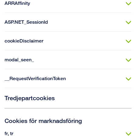
ARRAffinity
ASP.NET_SessionId
cookieDisclaimer
modal_seen_
__RequestVerificationToken
Tredjepartcookies
Cookies för marknadsföring
fr, tr