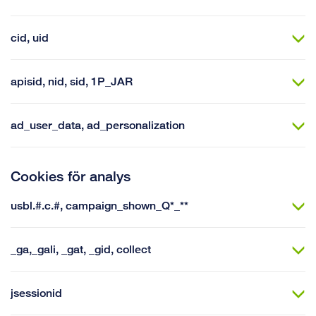
cid, uid
apisid, nid, sid, 1P_JAR
ad_user_data, ad_personalization
Cookies för analys
usbl.#.c.#, campaign_shown_Q*_**
_ga,_gali, _gat, _gid, collect
jsessionid