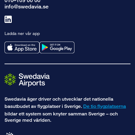
010–109 00 00
info@swedavia.se
Länk
till
Ladda ner vår app
linkedin
Swedavia äger driver och utvecklar det nationella
basutbudet av flygplatser i Sverige.
De tio flygplatserna
bildar ett system som knyter samman Sverige – och
Sverige med världen.