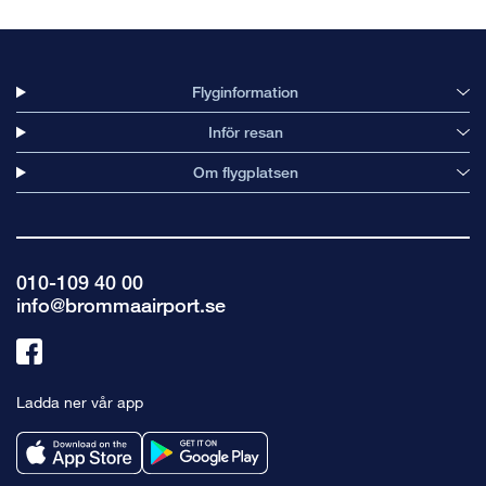
Flyginformation
Inför resan
Om flygplatsen
010-109 40 00
info@brommaairport.se
Länk
till
Ladda ner vår app
facebook