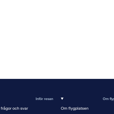
Inför resan
Om fly
 frågor och svar
Om flygplatsen