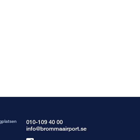
gplatsen
010-109 40 00
info@brommaairport.se