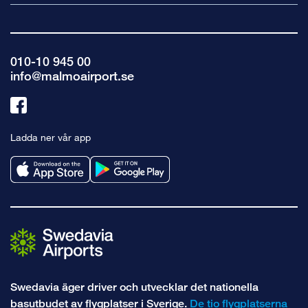
010-10 945 00
info@malmoairport.se
Länk
till
Ladda ner vår app
facebook
Swedavia äger driver och utvecklar det nationella
basutbudet av flygplatser i Sverige.
De tio flygplatserna