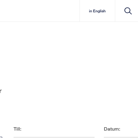
in English
r
Till:
Datum: