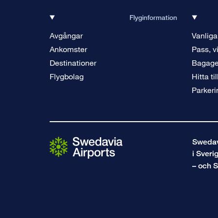
Flyginformation
Avgångar
Vanliga
Ankomster
Pass, v
Destinationer
Bagag
Flygbolag
Hitta ti
Parkeri
Swedavi
i Sveri
– och S