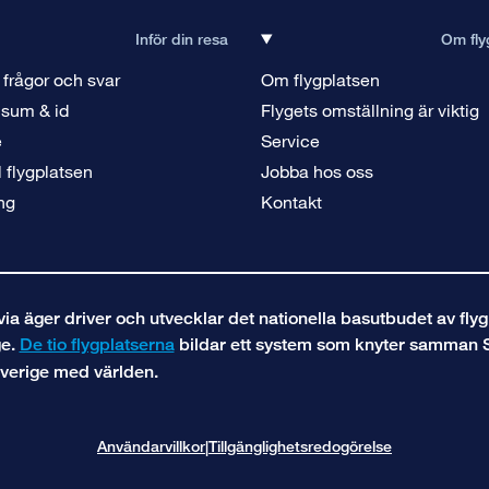
Inför din resa
Om fly
 frågor och svar
Om flygplatsen
isum & id
Flygets omställning är viktig
e
Service
ll flygplatsen
Jobba hos oss
ng
Kontakt
a äger driver och utvecklar det nationella basutbudet av flyg
ge.
De tio flygplatserna
bildar ett system som knyter samman 
verige med världen.
Användarvillkor
Tillgänglighetsredogörelse
|