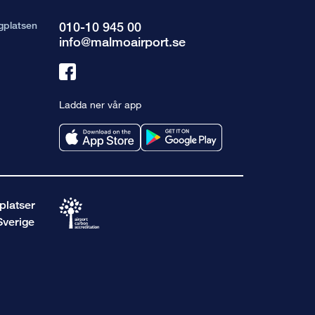
gplatsen
010-10 945 00
info@malmoairport.se
Länk
till
Ladda ner vår app
facebook
platser
Sverige