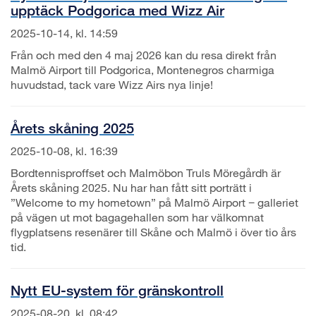
upptäck Podgorica med Wizz Air
2025-10-14, kl. 14:59
Från och med den 4 maj 2026 kan du resa direkt från
Malmö Airport till Podgorica, Montenegros charmiga
huvudstad, tack vare Wizz Airs nya linje!
Årets skåning 2025
2025-10-08, kl. 16:39
Bordtennisproffset och Malmöbon Truls Möregårdh är
Årets skåning 2025. Nu har han fått sitt porträtt i
”Welcome to my hometown” på Malmö Airport − galleriet
på vägen ut mot bagagehallen som har välkomnat
flygplatsens resenärer till Skåne och Malmö i över tio års
tid.
Nytt EU-system för gränskontroll
2025-08-20, kl. 08:42