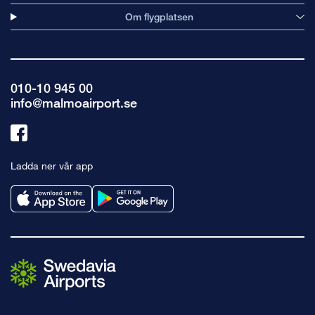
Om flygplatsen
010-10 945 00
info@malmoairport.se
Länk
till
Ladda ner vår app
facebook