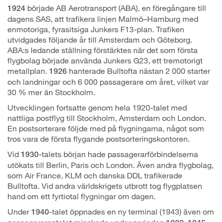
började AB Aerotransport (ABA), en föregångare till
1924
dagens SAS, att trafikera linjen Malmö–Hamburg med
enmotoriga, fyrasitsiga Junkers F13-plan. Trafiken
utvidgades följande år till Amsterdam och Göteborg.
ABA:s ledande ställning förstärktes när det som första
flygbolag började använda Junkers G23, ett tremotorigt
metallplan.
hanterade Bulltofta nästan 2 000 starter
1926
och landningar och 6 000 passagerare om året, vilket var
30 % mer än Stockholm.
Utvecklingen fortsatte genom hela 1920-talet med
nattliga postflyg till Stockholm, Amsterdam och London.
En postsorterare följde med på flygningarna, något som
tros vara de första flygande postsorteringskontoren.
Vid
-talets början hade passagerarförbindelserna
1930
utökats till Berlin, Paris och London. Även andra flygbolag,
som Air France, KLM och danska DDL trafikerade
Bulltofta. Vid andra världskrigets utbrott tog flygplatsen
hand om ett fyrtiotal flygningar om dagen.
Under
-talet öppnades en ny terminal (1943) även om
1940