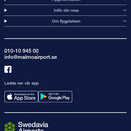
Inför din resa
Om flygplatsen
010-10 945 00
info@malmoairport.se
Länk
till
Ladda ner vår app
facebook