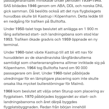
passagerarantalet minskade under perioden
.
1939–1945
SAS bildades
genom om ABA, DDL och norska DNL
1946
gick samman. Då beslöts också att det nya flygbolagets
huvudbas skulle bli Kastrup i Köpenhamn. Detta ledde till
en nedgång för trafiken på Bulltofta.
Under
-talet togs beslutet att anlägga en 1 900 m
1950
lång asfalterad start- och landningsbana som stod klar
. Trafiken ökade gradvis och
öppnade en ny
1953
1959
terminal.
Under
-talet växte Kastrup till att bli ett nav för
1960
huvuddelen av de skandinaviska långfärdsrutterna
samtidigt som charterarrangörerna alltmer inriktade sig på
Köpenhamn.
tog Bulltofta hand om 90 000
1964
passagerare om året. Under
-talet påbörjade
1960
utredningar för en lämpligare placering som inte skulle
orsaka lika mycket bullerstörningar för Malmö.
kom beslutet att välja orten Sturup som placering av
1968
flygplatsen.
påbörjades byggandet av start- och
1970
landningsbanorna och året därpå byggdes
flygplatsbyggnaden. Redan från början innehöll