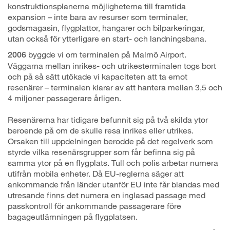
konstruktionsplanerna möjligheterna till framtida
expansion – inte bara av resurser som terminaler,
godsmagasin, flygplattor, hangarer och bilparkeringar,
utan också för ytterligare en start- och landningsbana.
byggde vi om terminalen på Malmö Airport.
2006
Väggarna mellan inrikes- och utrikesterminalen togs bort
och på så sätt utökade vi kapaciteten att ta emot
resenärer – terminalen klarar av att hantera mellan 3,5 och
4 miljoner passagerare årligen.
Resenärerna har tidigare befunnit sig på två skilda ytor
beroende på om de skulle resa inrikes eller utrikes.
Orsaken till uppdelningen berodde på det regelverk som
styrde vilka resenärsgrupper som får befinna sig på
samma ytor på en flygplats. Tull och polis arbetar numera
utifrån mobila enheter. Då EU-reglerna säger att
ankommande från länder utanför EU inte får blandas med
utresande finns det numera en inglasad passage med
passkontroll för ankommande passagerare före
bagageutlämningen på flygplatsen.