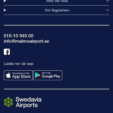
Inför din resa
Om flygplatsen
010-10 945 00
info@malmoairport.se
Länk
till
Ladda ner vår app
facebook