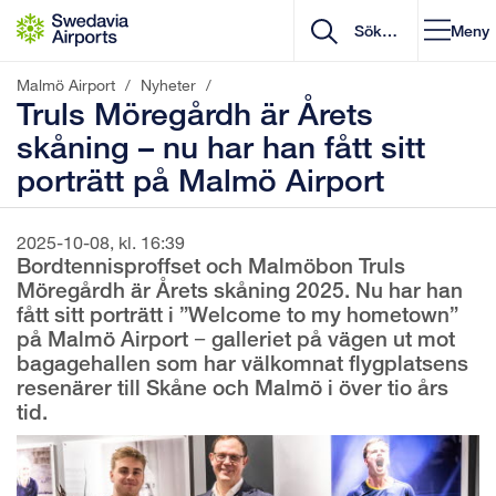
Gå till innehåll
Meny
Malmö Airport
/
Nyheter
/
Truls Möregårdh är Årets
skåning – nu har han fått sitt
porträtt på Malmö Airport
2025-10-08, kl. 16:39
Bordtennisproffset och Malmöbon Truls
Möregårdh är Årets skåning 2025. Nu har han
fått sitt porträtt i ”Welcome to my hometown”
på Malmö Airport − galleriet på vägen ut mot
bagagehallen som har välkomnat flygplatsens
resenärer till Skåne och Malmö i över tio års
tid.