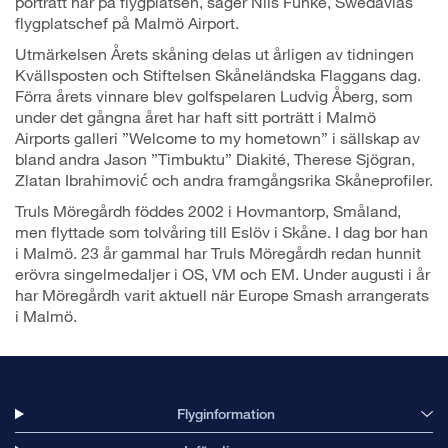
porträtt här på flygplatsen, säger Nils Funke, Swedavias
flygplatschef på Malmö Airport.
Utmärkelsen Årets skåning delas ut årligen av tidningen
Kvällsposten och Stiftelsen Skåneländska Flaggans dag.
Förra årets vinnare blev golfspelaren Ludvig Åberg, som
under det gångna året har haft sitt porträtt i Malmö
Airports galleri ”Welcome to my hometown” i sällskap av
bland andra Jason ”Timbuktu” Diakité, Therese Sjögran,
Zlatan Ibrahimović och andra framgångsrika Skåneprofiler.
Truls Möregårdh föddes 2002 i Hovmantorp, Småland,
men flyttade som tolvåring till Eslöv i Skåne. I dag bor han
i Malmö. 23 år gammal har Truls Möregårdh redan hunnit
erövra singelmedaljer i OS, VM och EM. Under augusti i år
har Möregårdh varit aktuell när Europe Smash arrangerats
i Malmö.
Flyginformation