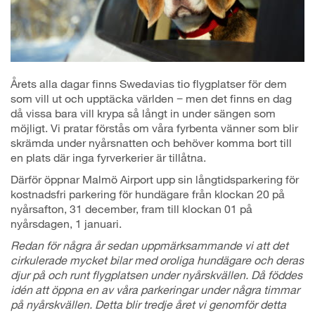
Årets alla dagar finns Swedavias tio flygplatser för dem
som vill ut och upptäcka världen − men det finns en dag
då vissa bara vill krypa så långt in under sängen som
möjligt. Vi pratar förstås om våra fyrbenta vänner som blir
skrämda under nyårsnatten och behöver komma bort till
en plats där inga fyrverkerier är tillåtna.
Därför öppnar Malmö Airport upp sin långtidsparkering för
kostnadsfri parkering för hundägare från klockan 20 på
nyårsafton, 31 december, fram till klockan 01 på
nyårsdagen, 1 januari.
Redan för några år sedan uppmärksammande vi att det
cirkulerade mycket bilar med oroliga hundägare och deras
djur på och runt flygplatsen under nyårskvällen. Då föddes
idén att öppna en av våra parkeringar under några timmar
på nyårskvällen. Detta blir tredje året vi genomför detta