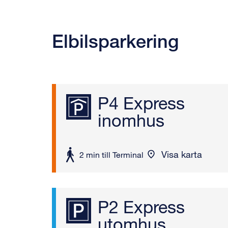
Elbilsparkering
P4 Express
inomhus
Visa karta
att
2 min till Terminal
gå
P2 Express
utomhus