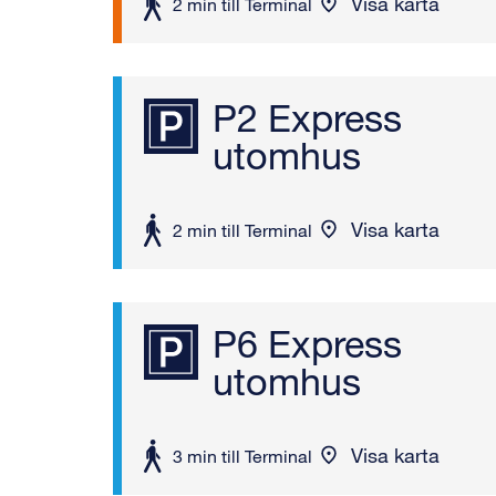
Visa karta
att
2 min till Terminal
gå
P2 Express
utomhus
Visa karta
att
2 min till Terminal
gå
P6 Express
utomhus
Visa karta
att
3 min till Terminal
gå