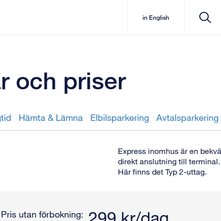
in English
r och priser
tid
Hämta & Lämna
Elbilsparkering
Avtalsparkering
Express inomhus är en bekväm
direkt anslutning till termina
Här finns det Typ 2-uttag.
299 kr/dag
Pris utan förbokning: