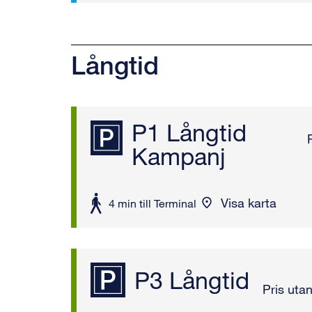
Långtid
P1 Långtid
Kampanj
Visa karta
att
4 min till Terminal
gå
P3 Långtid
Pris uta