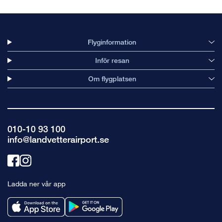
Flyginformation
Inför resan
Om flygplatsen
010-10 93 100
info@landvetterairport.se
Länk
Länk
till
till
Ladda ner vår app
facebook
instagram