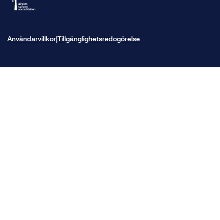
Användarvillkor
Tillgänglighetsredogörelse
|