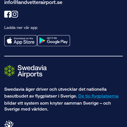
info@landvetterairport.se
Länk
Länk
till
till
Ladda ner vår app
facebook
instagram
Swedavia äger driver och utvecklar det nationella
basutbudet av flygplatser i Sverige.
De tio flygplatserna
bildar ett system som knyter samman Sverige – och
Sverige med världen.