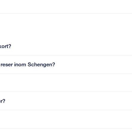
kort?
ag reser inom Schengen?
er?