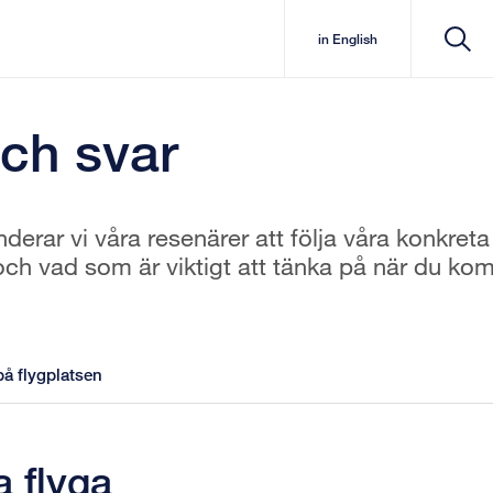
in English
och svar
erar vi våra resenärer att följa våra konkreta
och vad som är viktigt att tänka på när du ko
å flygplatsen
a flyga