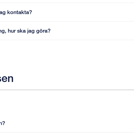
jag kontakta?
ing, hur ska jag göra?
sen
en?