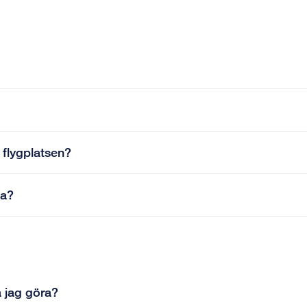
 flygplatsen?
ka?
a jag göra?