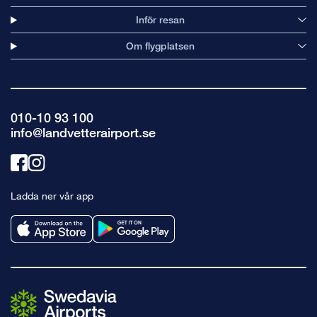
Inför resan
Om flygplatsen
010-10 93 100
info@landvetterairport.se
Länk
Länk
till
till
Ladda ner vår app
facebook
instagram